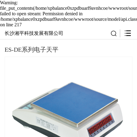
Warning:
file_put_contents(/home/xpbalance0xzpdbuarl9avnhcoe/wwwroot/sourc
failed to open stream: Permission denied in
/home/xpbalance0xzpdbuarl9avnhcoe/wwwroot/source/model/api.clas
on line 217
长沙湘平科技发展有限公司
ES-DE系列电子天平