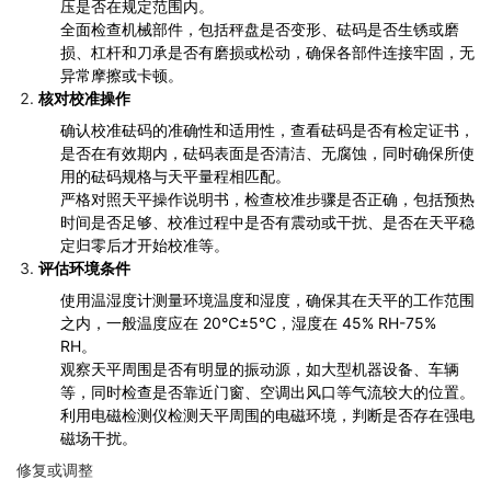
压是否在规定范围内。
全面检查机械部件，包括秤盘是否变形、砝码是否生锈或磨
损、杠杆和刀承是否有磨损或松动，确保各部件连接牢固，无
异常摩擦或卡顿。
核对校准操作
确认校准砝码的准确性和适用性，查看砝码是否有检定证书，
是否在有效期内，砝码表面是否清洁、无腐蚀，同时确保所使
用的砝码规格与天平量程相匹配。
严格对照天平操作说明书，检查校准步骤是否正确，包括预热
时间是否足够、校准过程中是否有震动或干扰、是否在天平稳
定归零后才开始校准等。
评估环境条件
使用温湿度计测量环境温度和湿度，确保其在天平的工作范围
之内，一般温度应在 20℃±5℃，湿度在 45% RH-75%
RH。
观察天平周围是否有明显的振动源，如大型机器设备、车辆
等，同时检查是否靠近门窗、空调出风口等气流较大的位置。
利用电磁检测仪检测天平周围的电磁环境，判断是否存在强电
磁场干扰。
修复或调整