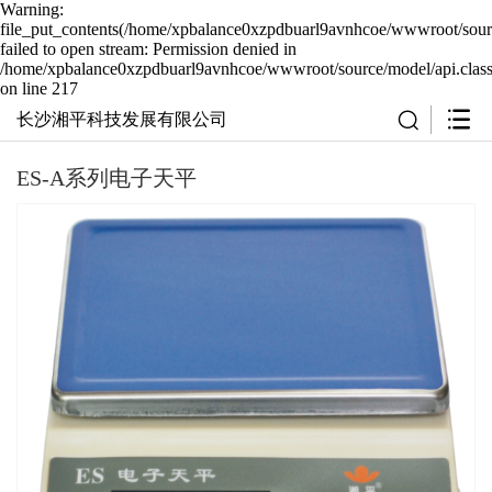
Warning:
file_put_contents(/home/xpbalance0xzpdbuarl9avnhcoe/wwwroot/sourc
failed to open stream: Permission denied in
/home/xpbalance0xzpdbuarl9avnhcoe/wwwroot/source/model/api.clas
on line 217
长沙湘平科技发展有限公司
ES-A系列电子天平