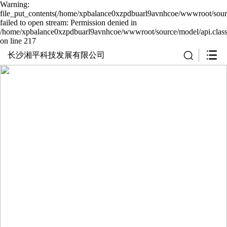
Warning:
file_put_contents(/home/xpbalance0xzpdbuarl9avnhcoe/wwwroot/sourc
failed to open stream: Permission denied in
/home/xpbalance0xzpdbuarl9avnhcoe/wwwroot/source/model/api.clas
on line 217
长沙湘平科技发展有限公司