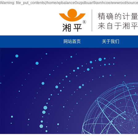
Warning: file_put_contents(/home/xpbalance0xzpdbuarl9avnhcoe/wwwroot/source/
网站首页
关于我们