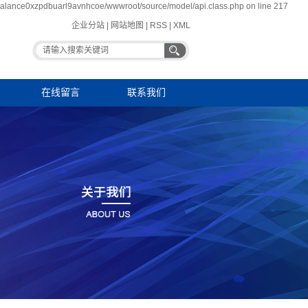
pbalance0xzpdbuarl9avnhcoe/wwwroot/source/model/api.class.php on line 217
企业分站
|
网站地图
|
RSS
|
XML
在线留言
联系我们