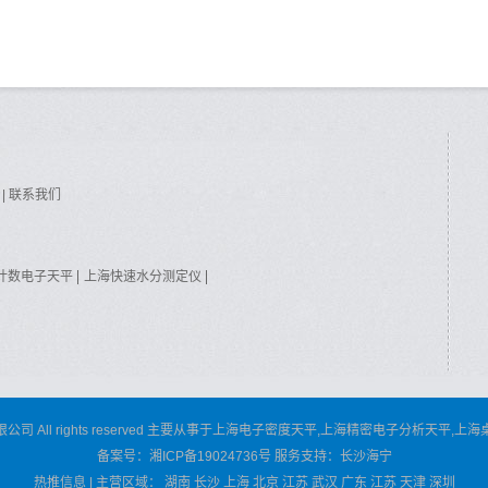
|
联系我们
计数电子天平
上海快速水分测定仪
子吊钩秤
上海多通道电子传感测试仪
上海智能配平仪
 All rights reserved 主要从事于
上海电子密度天平
,
上海精密电子分析天平
,
上海
备案号：
湘ICP备19024736号
服务支持：
长沙海宁
热推信息
| 主营区域：
湖南
长沙
上海
北京
江苏
武汉
广东
江苏
天津
深圳